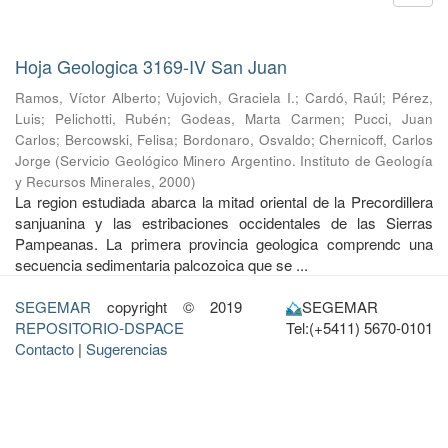
Hoja Geologica 3169-IV San Juan
Ramos, Víctor Alberto
;
Vujovich, Graciela I.
;
Cardó, Raúl
;
Pérez,
Luis
;
Pelichotti, Rubén
;
Godeas, Marta Carmen
;
Pucci, Juan
Carlos
;
Bercowski, Felisa
;
Bordonaro, Osvaldo
;
Chernicoff, Carlos
Jorge
(
Servicio Geológico Minero Argentino. Instituto de Geología
y Recursos Minerales
,
2000
)
La region estudiada abarca la mitad oriental de la Precordillera
sanjuanina y las estribaciones occidentales de las Sierras
Pampeanas. La primera provincia geologica comprendc una
secuencia sedimentaria palcozoica que se ...
SEGEMAR
copyright © 2019
SEGEMAR
REPOSITORIO-DSPACE
Tel:(+5411) 5670-0101
Contacto
|
Sugerencias