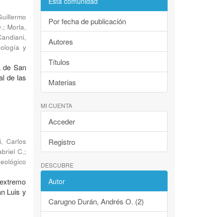
Esta comunidad
Guillermo
Por fecha de publicación
.
;
Morla,
Candiani,
Autores
eología y
Títulos
a de San
al de las
Materias
MI CUENTA
Acceder
i, Carlos
Registro
abriel C.
;
Geológico
DESCUBRE
 extremo
Autor
an Luis y
Carugno Durán, Andrés O. (2)