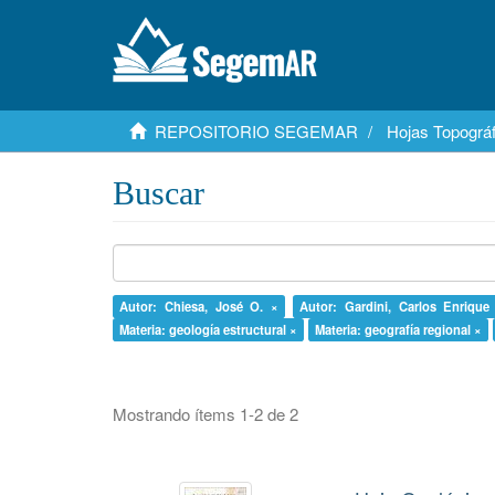
REPOSITORIO SEGEMAR
Hojas Topográf
Buscar
Autor: Chiesa, José O. ×
Autor: Gardini, Carlos Enrique
Materia: geología estructural ×
Materia: geografía regional ×
Mostrando ítems 1-2 de 2