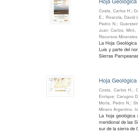
Hoja Geológica 
Costa, Carlos H.
;
Ga
E.
;
Rivarola, David 
Pedro N.
;
Guerstei
Juan Carlos
;
Miró,
Recursos Minerales
La Hoja Geológica 
Luis y parte del no
Sierras Pampeanas.
Hoja Geológica
Costa, Carlos H.
;
O
Enrique
;
Carugno D
Morla, Pedro N.
;
St
Minero Argentino. I
La hoja geológica 
meridional de las S
sur de la sierra de