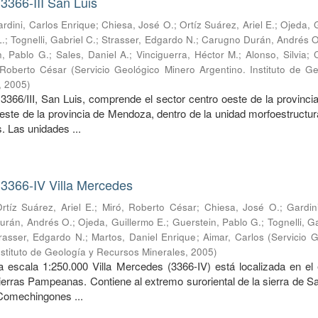
3366-III San Luis
rdini, Carlos Enrique
;
Chiesa, José O.
;
Ortíz Suárez, Ariel E.
;
Ojeda, 
L.
;
Tognelli, Gabriel C.
;
Strasser, Edgardo N.
;
Carugno Durán, Andrés O
n, Pablo G.
;
Sales, Daniel A.
;
Vinciguerra, Héctor M.
;
Alonso, Silvia
;
 Roberto César
(
Servicio Geológico Minero Argentino. Instituto de G
,
2005
)
3366/III, San Luis, comprende el sector centro oeste de la provinci
reste de la provincia de Mendoza, dentro de la unidad morfoestructur
 Las unidades ...
 3366-IV Villa Mercedes
rtíz Suárez, Ariel E.
;
Miró, Roberto César
;
Chiesa, José O.
;
Gardin
urán, Andrés O.
;
Ojeda, Guillermo E.
;
Guerstein, Pablo G.
;
Tognelli, G
rasser, Edgardo N.
;
Martos, Daniel Enrique
;
Aimar, Carlos
(
Servicio 
nstituto de Geología y Recursos Minerales
,
2005
)
a escala 1:250.000 Villa Mercedes (3366-IV) está localizada en el
ierras Pampeanas. Contiene al extremo suroriental de la sierra de S
 Comechingones ...