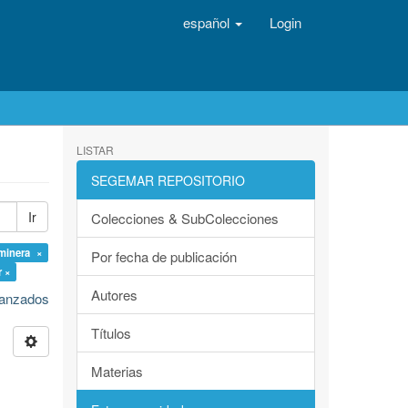
español
Login
LISTAR
SEGEMAR REPOSITORIO
Ir
Colecciones & SubColecciones
 minera ×
Por fecha de publicación
r ×
Autores
avanzados
Títulos
Materias