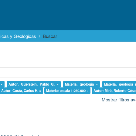
icas y Geológicas
Buscar
 ×
Autor: Guerstein, Pablo G. ×
Materia: geología ×
Materia: geología
Autor: Costa, Carlos H. ×
Materia: escala 1:250.000 ×
Autor: Miró, Roberto Césa
Mostrar filtros 