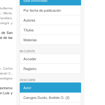
Esta comunidad
Guillermo
Por fecha de publicación
.
;
Morla,
Candiani,
Autores
eología y
Títulos
a de San
al de las
Materias
MI CUENTA
Acceder
i, Carlos
Registro
abriel C.
;
Geológico
DESCUBRE
 extremo
Autor
an Luis y
Carugno Durán, Andrés O. (2)