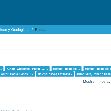
icas y Geológicas
Buscar
 ×
Autor: Guerstein, Pablo G. ×
Materia: geología ×
Materia: geología
Autor: Costa, Carlos H. ×
Materia: escala 1:250.000 ×
Autor: Miró, Roberto Césa
Mostrar filtros 