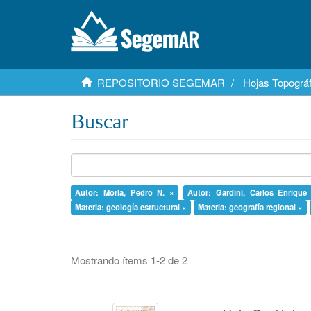
REPOSITORIO SEGEMAR
Hojas Topográf
Buscar
Autor: Morla, Pedro N. ×
Autor: Gardini, Carlos Enrique
Materia: geología estructural ×
Materia: geografía regional ×
Mostrando ítems 1-2 de 2