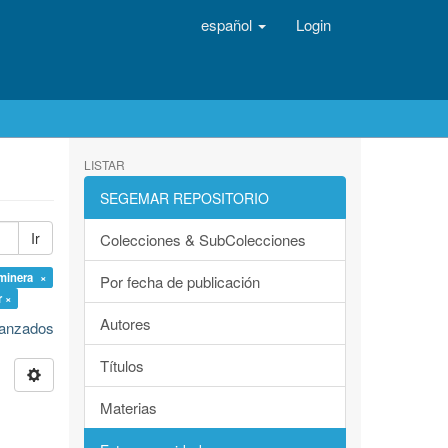
español
Login
LISTAR
SEGEMAR REPOSITORIO
Ir
Colecciones & SubColecciones
 minera ×
Por fecha de publicación
r ×
Autores
avanzados
Títulos
Materias