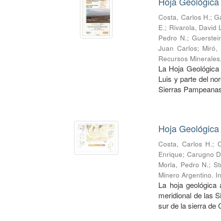
Hoja Geológica 
Costa, Carlos H.
;
Ga
E.
;
Rivarola, David 
Pedro N.
;
Guerstei
Juan Carlos
;
Miró,
Recursos Minerales
La Hoja Geológica 
Luis y parte del no
Sierras Pampeanas.
Hoja Geológica
Costa, Carlos H.
;
O
Enrique
;
Carugno D
Morla, Pedro N.
;
St
Minero Argentino. I
La hoja geológica 
meridional de las S
sur de la sierra de