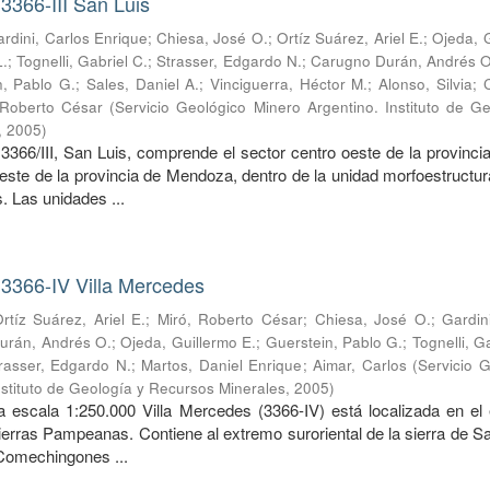
3366-III San Luis
rdini, Carlos Enrique
;
Chiesa, José O.
;
Ortíz Suárez, Ariel E.
;
Ojeda, 
L.
;
Tognelli, Gabriel C.
;
Strasser, Edgardo N.
;
Carugno Durán, Andrés O
n, Pablo G.
;
Sales, Daniel A.
;
Vinciguerra, Héctor M.
;
Alonso, Silvia
;
 Roberto César
(
Servicio Geológico Minero Argentino. Instituto de G
,
2005
)
3366/III, San Luis, comprende el sector centro oeste de la provinci
reste de la provincia de Mendoza, dentro de la unidad morfoestructur
 Las unidades ...
 3366-IV Villa Mercedes
rtíz Suárez, Ariel E.
;
Miró, Roberto César
;
Chiesa, José O.
;
Gardin
urán, Andrés O.
;
Ojeda, Guillermo E.
;
Guerstein, Pablo G.
;
Tognelli, G
rasser, Edgardo N.
;
Martos, Daniel Enrique
;
Aimar, Carlos
(
Servicio 
nstituto de Geología y Recursos Minerales
,
2005
)
a escala 1:250.000 Villa Mercedes (3366-IV) está localizada en el
ierras Pampeanas. Contiene al extremo suroriental de la sierra de S
 Comechingones ...