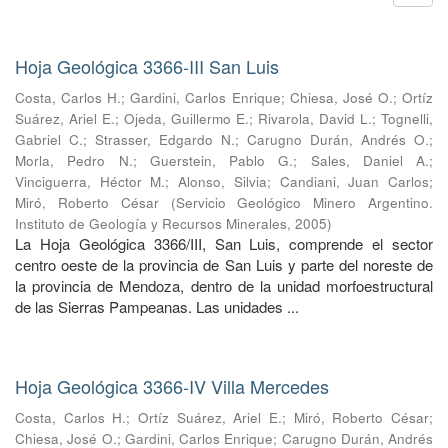
Hoja Geológica 3366-III San Luis
Costa, Carlos H.
;
Gardini, Carlos Enrique
;
Chiesa, José O.
;
Ortíz
Suárez, Ariel E.
;
Ojeda, Guillermo E.
;
Rivarola, David L.
;
Tognelli,
Gabriel C.
;
Strasser, Edgardo N.
;
Carugno Durán, Andrés O.
;
Morla, Pedro N.
;
Guerstein, Pablo G.
;
Sales, Daniel A.
;
Vinciguerra, Héctor M.
;
Alonso, Silvia
;
Candiani, Juan Carlos
;
Miró, Roberto César
(
Servicio Geológico Minero Argentino.
Instituto de Geología y Recursos Minerales
,
2005
)
La Hoja Geológica 3366/III, San Luis, comprende el sector
centro oeste de la provincia de San Luis y parte del noreste de
la provincia de Mendoza, dentro de la unidad morfoestructural
de las Sierras Pampeanas. Las unidades ...
Hoja Geológica 3366-IV Villa Mercedes
Costa, Carlos H.
;
Ortíz Suárez, Ariel E.
;
Miró, Roberto César
;
Chiesa, José O.
;
Gardini, Carlos Enrique
;
Carugno Durán, Andrés