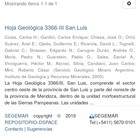
Mostrando ítems 1-1 de 1
Hoja Geológica 3366-III San Luis
Costa, Carlos H.
;
Gardini, Carlos Enrique
;
Chiesa, José O.
;
Ortíz
Suárez, Ariel E.
;
Ojeda, Guillermo E.
;
Rivarola, David L.
;
Tognelli,
Gabriel C.
;
Strasser, Edgardo N.
;
Carugno Durán, Andrés O.
;
Morla, Pedro N.
;
Guerstein, Pablo G.
;
Sales, Daniel A.
;
Vinciguerra, Héctor M.
;
Alonso, Silvia
;
Candiani, Juan Carlos
;
Miró, Roberto César
(
Servicio Geológico Minero Argentino.
Instituto de Geología y Recursos Minerales
,
2005
)
La Hoja Geológica 3366/III, San Luis, comprende el sector
centro oeste de la provincia de San Luis y parte del noreste de
la provincia de Mendoza, dentro de la unidad morfoestructural
de las Sierras Pampeanas. Las unidades ...
SEGEMAR
copyright © 2019
SEGEMAR
REPOSITORIO-DSPACE
Tel:(+5411) 5670-0101
Contacto
|
Sugerencias