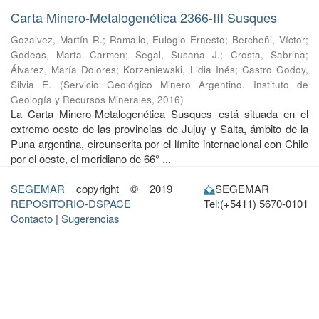
Carta Minero-Metalogenética 2366-III Susques
Gozalvez, Martín R.
;
Ramallo, Eulogio Ernesto
;
Bercheñi, Víctor
;
Godeas, Marta Carmen
;
Segal, Susana J.
;
Crosta, Sabrina
;
Álvarez, María Dolores
;
Korzeniewski, Lidia Inés
;
Castro Godoy,
Silvia E.
(
Servicio Geológico Minero Argentino. Instituto de
Geología y Recursos Minerales
,
2016
)
La Carta Minero-Metalogenética Susques está situada en el
extremo oeste de las provincias de Jujuy y Salta, ámbito de la
Puna argentina, circunscrita por el límite internacional con Chile
por el oeste, el meridiano de 66° ...
SEGEMAR
copyright © 2019
SEGEMAR
REPOSITORIO-DSPACE
Tel:(+5411) 5670-0101
Contacto
|
Sugerencias