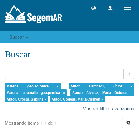
Camb
naveg
Buscar
Buscar
Ir
Materia: geotectónica ×
Autor: Bercheñi, Víctor ×
Materia: anomalía geoquímica ×
Autor: Álvarez, María Dolores ×
Autor: Crosta, Sabrina ×
Autor: Godeas, Marta Carmen ×
Mostrar filtros avanzados
Mostrando ítems 1-1 de 1