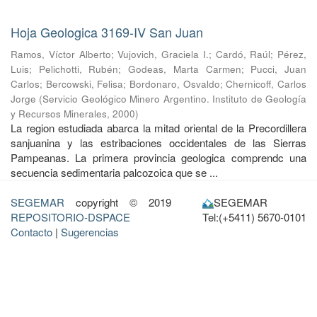
Hoja Geologica 3169-IV San Juan
Ramos, Víctor Alberto
;
Vujovich, Graciela I.
;
Cardó, Raúl
;
Pérez,
Luis
;
Pelichotti, Rubén
;
Godeas, Marta Carmen
;
Pucci, Juan
Carlos
;
Bercowski, Felisa
;
Bordonaro, Osvaldo
;
Chernicoff, Carlos
Jorge
(
Servicio Geológico Minero Argentino. Instituto de Geología
y Recursos Minerales
,
2000
)
La region estudiada abarca la mitad oriental de la Precordillera
sanjuanina y las estribaciones occidentales de las Sierras
Pampeanas. La primera provincia geologica comprendc una
secuencia sedimentaria palcozoica que se ...
SEGEMAR
copyright © 2019
SEGEMAR
REPOSITORIO-DSPACE
Tel:(+5411) 5670-0101
Contacto
|
Sugerencias