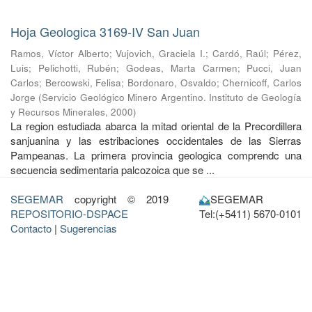
Hoja Geologica 3169-IV San Juan
Ramos, Víctor Alberto
;
Vujovich, Graciela I.
;
Cardó, Raúl
;
Pérez,
Luis
;
Pelichotti, Rubén
;
Godeas, Marta Carmen
;
Pucci, Juan
Carlos
;
Bercowski, Felisa
;
Bordonaro, Osvaldo
;
Chernicoff, Carlos
Jorge
(
Servicio Geológico Minero Argentino. Instituto de Geología
y Recursos Minerales
,
2000
)
La region estudiada abarca la mitad oriental de la Precordillera
sanjuanina y las estribaciones occidentales de las Sierras
Pampeanas. La primera provincia geologica comprendc una
secuencia sedimentaria palcozoica que se ...
SEGEMAR
copyright © 2019
SEGEMAR
REPOSITORIO-DSPACE
Tel:(+5411) 5670-0101
Contacto
|
Sugerencias