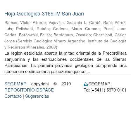
Hoja Geologica 3169-IV San Juan
Ramos, Víctor Alberto
;
Vujovich, Graciela I.
;
Cardó, Raúl
;
Pérez,
Luis
;
Pelichotti, Rubén
;
Godeas, Marta Carmen
;
Pucci, Juan
Carlos
;
Bercowski, Felisa
;
Bordonaro, Osvaldo
;
Chernicoff, Carlos
Jorge
(
Servicio Geológico Minero Argentino. Instituto de Geología
y Recursos Minerales
,
2000
)
La region estudiada abarca la mitad oriental de la Precordillera
sanjuanina y las estribaciones occidentales de las Sierras
Pampeanas. La primera provincia geologica comprendc una
secuencia sedimentaria palcozoica que se ...
SEGEMAR
copyright © 2019
SEGEMAR
REPOSITORIO-DSPACE
Tel:(+5411) 5670-0101
Contacto
|
Sugerencias