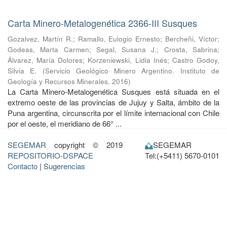
Carta Minero-Metalogenética 2366-III Susques
Gozalvez, Martín R.
;
Ramallo, Eulogio Ernesto
;
Bercheñi, Víctor
;
Godeas, Marta Carmen
;
Segal, Susana J.
;
Crosta, Sabrina
;
Álvarez, María Dolores
;
Korzeniewski, Lidia Inés
;
Castro Godoy,
Silvia E.
(
Servicio Geológico Minero Argentino. Instituto de
Geología y Recursos Minerales
,
2016
)
La Carta Minero-Metalogenética Susques está situada en el
extremo oeste de las provincias de Jujuy y Salta, ámbito de la
Puna argentina, circunscrita por el límite internacional con Chile
por el oeste, el meridiano de 66° ...
SEGEMAR
copyright © 2019
SEGEMAR
REPOSITORIO-DSPACE
Tel:(+5411) 5670-0101
Contacto
|
Sugerencias