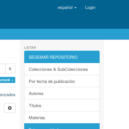
español
Login
LISTAR
SEGEMAR REPOSITORIO
Ir
Colecciones & SubColecciones
uctural ×
Por fecha de publicación
Autores
avanzados
Títulos
Materias