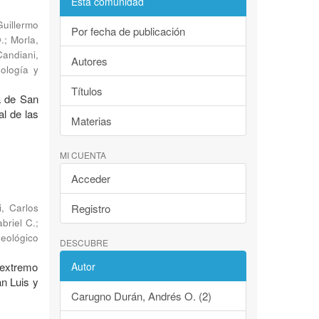
Esta comunidad
Guillermo
Por fecha de publicación
.
;
Morla,
Candiani,
Autores
eología y
Títulos
a de San
al de las
Materias
MI CUENTA
Acceder
i, Carlos
Registro
abriel C.
;
Geológico
DESCUBRE
 extremo
Autor
an Luis y
Carugno Durán, Andrés O. (2)