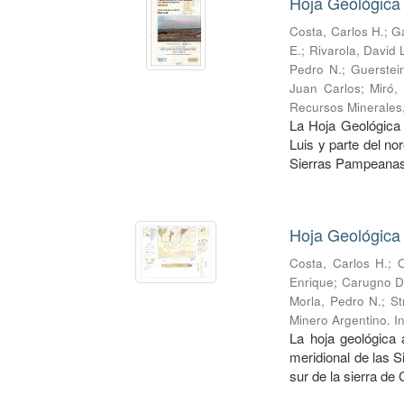
Hoja Geológica 
Costa, Carlos H.
;
Ga
E.
;
Rivarola, David 
Pedro N.
;
Guerstei
Juan Carlos
;
Miró,
Recursos Minerales
La Hoja Geológica 
Luis y parte del no
Sierras Pampeanas.
Hoja Geológica
Costa, Carlos H.
;
O
Enrique
;
Carugno D
Morla, Pedro N.
;
St
Minero Argentino. I
La hoja geológica 
meridional de las S
sur de la sierra de