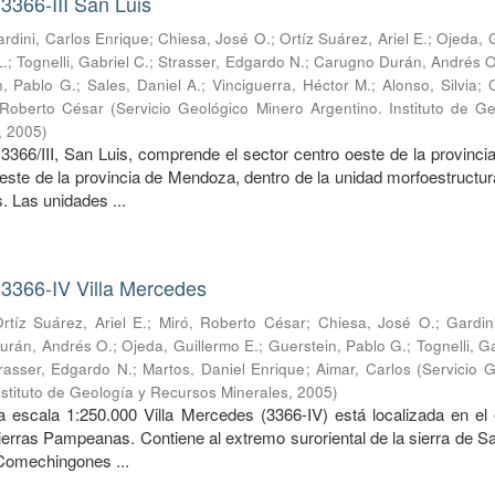
3366-III San Luis
rdini, Carlos Enrique
;
Chiesa, José O.
;
Ortíz Suárez, Ariel E.
;
Ojeda, 
L.
;
Tognelli, Gabriel C.
;
Strasser, Edgardo N.
;
Carugno Durán, Andrés O
n, Pablo G.
;
Sales, Daniel A.
;
Vinciguerra, Héctor M.
;
Alonso, Silvia
;
 Roberto César
(
Servicio Geológico Minero Argentino. Instituto de G
,
2005
)
3366/III, San Luis, comprende el sector centro oeste de la provinci
reste de la provincia de Mendoza, dentro de la unidad morfoestructur
 Las unidades ...
 3366-IV Villa Mercedes
rtíz Suárez, Ariel E.
;
Miró, Roberto César
;
Chiesa, José O.
;
Gardin
urán, Andrés O.
;
Ojeda, Guillermo E.
;
Guerstein, Pablo G.
;
Tognelli, G
rasser, Edgardo N.
;
Martos, Daniel Enrique
;
Aimar, Carlos
(
Servicio 
nstituto de Geología y Recursos Minerales
,
2005
)
a escala 1:250.000 Villa Mercedes (3366-IV) está localizada en el
ierras Pampeanas. Contiene al extremo suroriental de la sierra de S
 Comechingones ...