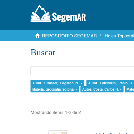
REPOSITORIO SEGEMAR
Hojas Topográf
Buscar
Autor: Strasser, Edgardo N. ×
Autor: Guerstein, Pablo G.
Materia: geografía regional ×
Autor: Costa, Carlos H. ×
Mate
Mostrando ítems 1-2 de 2