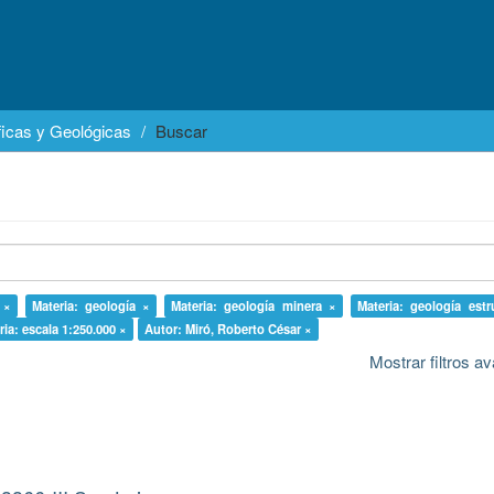
icas y Geológicas
Buscar
 ×
Materia: geología ×
Materia: geología minera ×
Materia: geología estr
ria: escala 1:250.000 ×
Autor: Miró, Roberto César ×
Mostrar filtros 