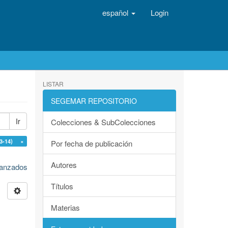
español
Login
LISTAR
SEGEMAR REPOSITORIO
Ir
Colecciones & SubColecciones
.3-14) ×
Por fecha de publicación
Autores
avanzados
Títulos
Materias