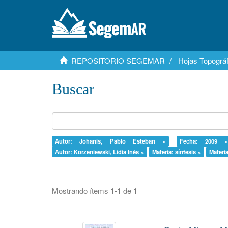
REPOSITORIO SEGEMAR
Hojas Topográf
Buscar
Autor: Johanis, Pablo Esteban ×
Fecha: 2009 ×
Autor: Korzeniewski, Lidia Inés ×
Materia: síntesis ×
Materi
Mostrando ítems 1-1 de 1