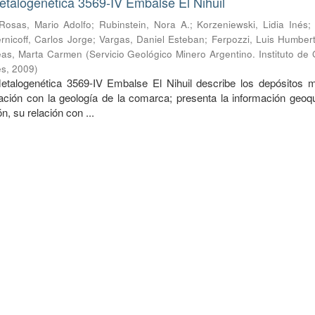
talogenética 3569-IV Embalse El Nihuil
Rosas, Mario Adolfo
;
Rubinstein, Nora A.
;
Korzeniewski, Lidia Inés
rnicoff, Carlos Jorge
;
Vargas, Daniel Esteban
;
Ferpozzi, Luis Humber
as, Marta Carmen
(
Servicio Geológico Minero Argentino. Instituto de
es
,
2009
)
etalogenética 3569-IV Embalse El Nihuil describe los depósitos m
ación con la geología de la comarca; presenta la información geoq
ón, su relación con ...