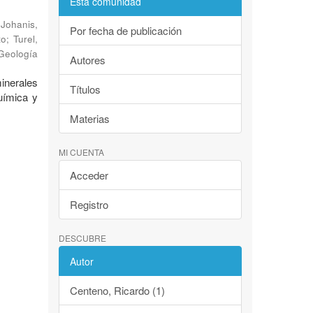
Esta comunidad
;
Johanis,
Por fecha de publicación
to
;
Turel,
 Geología
Autores
inerales
Títulos
uímica y
Materias
MI CUENTA
Acceder
Registro
DESCUBRE
Autor
Centeno, Ricardo (1)