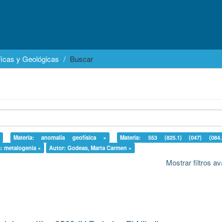
icas y Geológicas
Buscar
Materia: anomalía geofísica ×
Materia: 553 (825.1) (047) (084
a: metalogenia ×
Autor: Godeas, Marta Carmen ×
Mostrar filtros 