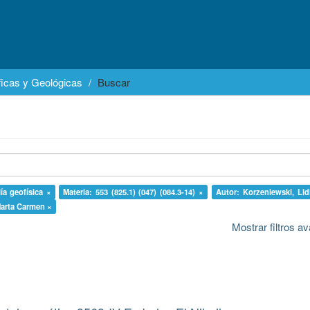
icas y Geológicas
Buscar
ía geofísica ×
Materia: 553 (825.1) (047) (084.3-14) ×
Autor: Korzeniewski, Lid
Marta Carmen ×
Mostrar filtros 