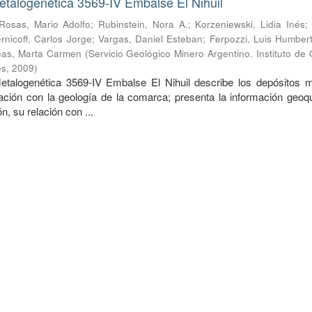
talogenética 3569-IV Embalse El Nihuil
Rosas, Mario Adolfo
;
Rubinstein, Nora A.
;
Korzeniewski, Lidia Inés
rnicoff, Carlos Jorge
;
Vargas, Daniel Esteban
;
Ferpozzi, Luis Humber
as, Marta Carmen
(
Servicio Geológico Minero Argentino. Instituto de
es
,
2009
)
etalogenética 3569-IV Embalse El Nihuil describe los depósitos m
ación con la geología de la comarca; presenta la información geoq
ón, su relación con ...