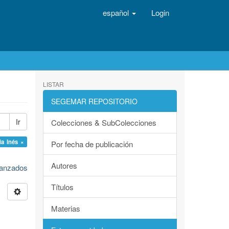
español
Login
LISTAR
SEGEMAR REPOSITORIO
Ir
Colecciones & SubColecciones
ia Inés ×
Por fecha de publicación
Autores
avanzados
Títulos
Materias