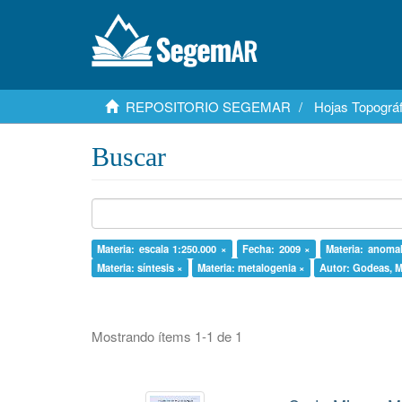
REPOSITORIO SEGEMAR
Hojas Topográf
Buscar
Materia: escala 1:250.000 ×
Fecha: 2009 ×
Materia: anomal
Materia: síntesis ×
Materia: metalogenia ×
Autor: Godeas, 
Mostrando ítems 1-1 de 1