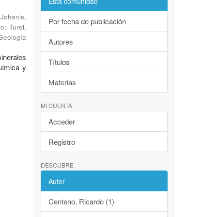
Esta comunidad
;
Johanis,
Por fecha de publicación
to
;
Turel,
 Geología
Autores
inerales
Títulos
uímica y
Materias
MI CUENTA
Acceder
Registro
DESCUBRE
Autor
Centeno, Ricardo (1)