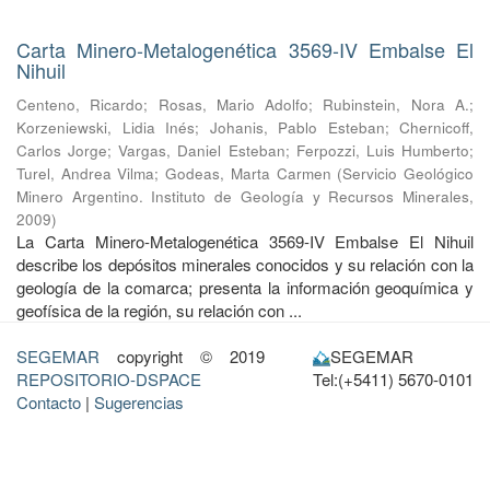
Carta Minero-Metalogenética 3569-IV Embalse El
Nihuil
Centeno, Ricardo
;
Rosas, Mario Adolfo
;
Rubinstein, Nora A.
;
Korzeniewski, Lidia Inés
;
Johanis, Pablo Esteban
;
Chernicoff,
Carlos Jorge
;
Vargas, Daniel Esteban
;
Ferpozzi, Luis Humberto
;
Turel, Andrea Vilma
;
Godeas, Marta Carmen
(
Servicio Geológico
Minero Argentino. Instituto de Geología y Recursos Minerales
,
2009
)
La Carta Minero-Metalogenética 3569-IV Embalse El Nihuil
describe los depósitos minerales conocidos y su relación con la
geología de la comarca; presenta la información geoquímica y
geofísica de la región, su relación con ...
SEGEMAR
copyright © 2019
SEGEMAR
REPOSITORIO-DSPACE
Tel:(+5411) 5670-0101
Contacto
|
Sugerencias