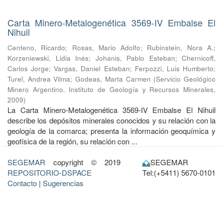
Carta Minero-Metalogenética 3569-IV Embalse El
Nihuil
Centeno, Ricardo
;
Rosas, Mario Adolfo
;
Rubinstein, Nora A.
;
Korzeniewski, Lidia Inés
;
Johanis, Pablo Esteban
;
Chernicoff,
Carlos Jorge
;
Vargas, Daniel Esteban
;
Ferpozzi, Luis Humberto
;
Turel, Andrea Vilma
;
Godeas, Marta Carmen
(
Servicio Geológico
Minero Argentino. Instituto de Geología y Recursos Minerales
,
2009
)
La Carta Minero-Metalogenética 3569-IV Embalse El Nihuil
describe los depósitos minerales conocidos y su relación con la
geología de la comarca; presenta la información geoquímica y
geofísica de la región, su relación con ...
SEGEMAR
copyright © 2019
SEGEMAR
REPOSITORIO-DSPACE
Tel:(+5411) 5670-0101
Contacto
|
Sugerencias