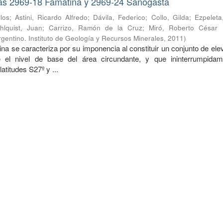
as 2969-18 Famatina y 2969-24 Sañogasta
los
;
Astini, Ricardo Alfredo
;
Dávila, Federico
;
Collo, Gilda
;
Ezpeleta
hlquist, Juan
;
Carrizo, Ramón de la Cruz
;
Miró, Roberto César
gentino. Instituto de Geología y Recursos Minerales
,
2011
)
na se caracteriza por su imponencia al constituir un conjunto de el
 el nivel de base del área circundante, y que ininterrumpida
latitudes S27º y ...