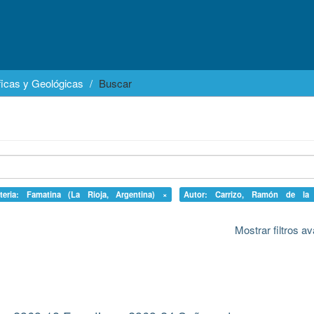
icas y Geológicas
Buscar
teria: Famatina (La Rioja, Argentina) ×
Autor: Carrizo, Ramón de la
Mostrar filtros 