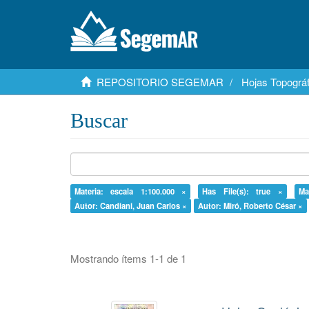
REPOSITORIO SEGEMAR
Hojas Topográf
Buscar
Materia: escala 1:100.000 ×
Has File(s): true ×
Ma
Autor: Candiani, Juan Carlos ×
Autor: Miró, Roberto César ×
Mostrando ítems 1-1 de 1