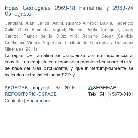
Hojas Geológicas 2969-18 Famatina y 2969-24
Sañogasta
Candiani, Juan Carlos
;
Astini, Ricardo Alfredo
;
Dávila, Federico
;
Collo, Gilda
;
Ezpeleta, Miguel
;
Alasino, Pablo
;
Dahlquist, Juan
;
Carrizo, Ramón de la Cruz
;
Miró, Roberto César
(
Servicio
Geológico Minero Argentino. Instituto de Geología y Recursos
Minerales
,
2011
)
La región de Famatina se caracteriza por su imponencia al
constituir un conjunto de elevaciones prominentes sobre el nivel
de base del área circundante, y que ininterrumpidamente se
extienden entre las latitudes S27º y ...
SEGEMAR
copyright © 2019
SEGEMAR
REPOSITORIO-DSPACE
Tel:(+5411) 5670-0101
Contacto
|
Sugerencias