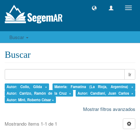
Camb
naveg
Buscar
Buscar
Ir
Autor: Collo, Gilda ×
Materia: Famatina (La Rioja, Argentina) ×
Autor: Carrizo, Ramón de la Cruz ×
Autor: Candiani, Juan Carlos ×
Autor: Miró, Roberto César ×
Mostrar filtros avanzados
Mostrando ítems 1-1 de 1