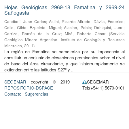
Hojas Geológicas 2969-18 Famatina y 2969-24
Sañogasta
Candiani, Juan Carlos
;
Astini, Ricardo Alfredo
;
Dávila, Federico
;
Collo, Gilda
;
Ezpeleta, Miguel
;
Alasino, Pablo
;
Dahlquist, Juan
;
Carrizo, Ramón de la Cruz
;
Miró, Roberto César
(
Servicio
Geológico Minero Argentino. Instituto de Geología y Recursos
Minerales
,
2011
)
La región de Famatina se caracteriza por su imponencia al
constituir un conjunto de elevaciones prominentes sobre el nivel
de base del área circundante, y que ininterrumpidamente se
extienden entre las latitudes S27º y ...
SEGEMAR
copyright © 2019
SEGEMAR
REPOSITORIO-DSPACE
Tel:(+5411) 5670-0101
Contacto
|
Sugerencias