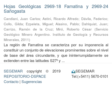
Hojas Geológicas 2969-18 Famatina y 2969-24
Sañogasta
Candiani, Juan Carlos
;
Astini, Ricardo Alfredo
;
Dávila, Federico
;
Collo, Gilda
;
Ezpeleta, Miguel
;
Alasino, Pablo
;
Dahlquist, Juan
;
Carrizo, Ramón de la Cruz
;
Miró, Roberto César
(
Servicio
Geológico Minero Argentino. Instituto de Geología y Recursos
Minerales
,
2011
)
La región de Famatina se caracteriza por su imponencia al
constituir un conjunto de elevaciones prominentes sobre el nivel
de base del área circundante, y que ininterrumpidamente se
extienden entre las latitudes S27º y ...
SEGEMAR
copyright © 2019
SEGEMAR
REPOSITORIO-DSPACE
Tel:(+5411) 5670-0101
Contacto
|
Sugerencias