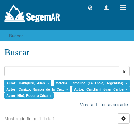
Camb
naveg
Buscar
Buscar
Ir
Autor: Dahlquist, Juan ×
Materia: Famatina (La Rioja, Argentina) ×
Autor: Carrizo, Ramón de la Cruz ×
Autor: Candiani, Juan Carlos ×
Autor: Miró, Roberto César ×
Mostrar filtros avanzados
Mostrando ítems 1-1 de 1