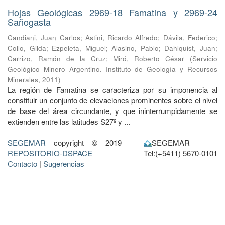
Hojas Geológicas 2969-18 Famatina y 2969-24
Sañogasta
Candiani, Juan Carlos
;
Astini, Ricardo Alfredo
;
Dávila, Federico
;
Collo, Gilda
;
Ezpeleta, Miguel
;
Alasino, Pablo
;
Dahlquist, Juan
;
Carrizo, Ramón de la Cruz
;
Miró, Roberto César
(
Servicio
Geológico Minero Argentino. Instituto de Geología y Recursos
Minerales
,
2011
)
La región de Famatina se caracteriza por su imponencia al
constituir un conjunto de elevaciones prominentes sobre el nivel
de base del área circundante, y que ininterrumpidamente se
extienden entre las latitudes S27º y ...
SEGEMAR
copyright © 2019
SEGEMAR
REPOSITORIO-DSPACE
Tel:(+5411) 5670-0101
Contacto
|
Sugerencias