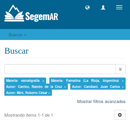
Camb
naveg
Buscar
Buscar
Ir
Materia: estratigrafía ×
Materia: Famatina (La Rioja, Argentina) ×
Autor: Carrizo, Ramón de la Cruz ×
Autor: Candiani, Juan Carlos ×
Autor: Miró, Roberto César ×
Mostrar filtros avanzados
Mostrando ítems 1-1 de 1