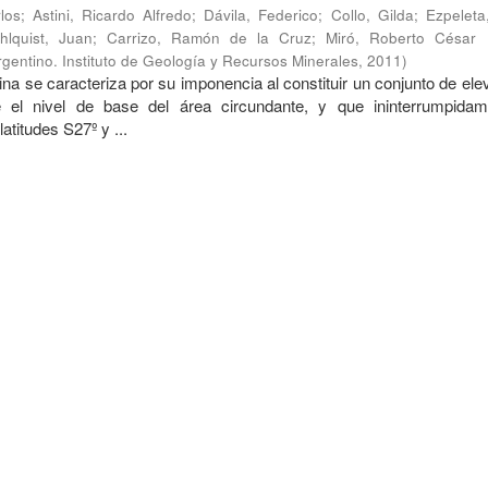
los
;
Astini, Ricardo Alfredo
;
Dávila, Federico
;
Collo, Gilda
;
Ezpeleta
hlquist, Juan
;
Carrizo, Ramón de la Cruz
;
Miró, Roberto César
gentino. Instituto de Geología y Recursos Minerales
,
2011
)
na se caracteriza por su imponencia al constituir un conjunto de el
 el nivel de base del área circundante, y que ininterrumpida
latitudes S27º y ...