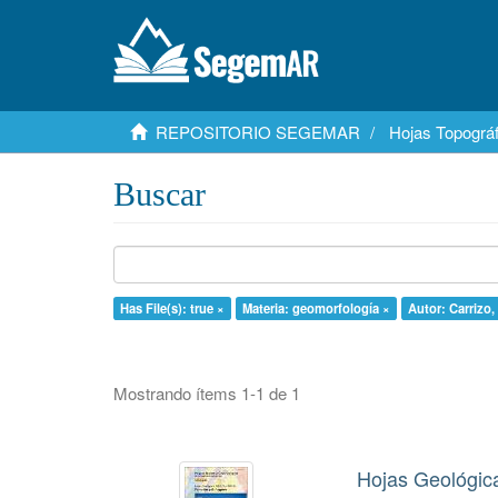
REPOSITORIO SEGEMAR
Hojas Topográf
Buscar
Has File(s): true ×
Materia: geomorfología ×
Autor: Carrizo
Mostrando ítems 1-1 de 1
Hojas Geológic