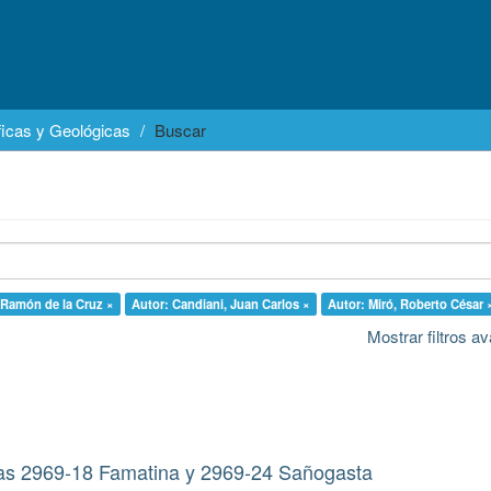
icas y Geológicas
Buscar
, Ramón de la Cruz ×
Autor: Candiani, Juan Carlos ×
Autor: Miró, Roberto César 
Mostrar filtros 
as 2969-18 Famatina y 2969-24 Sañogasta