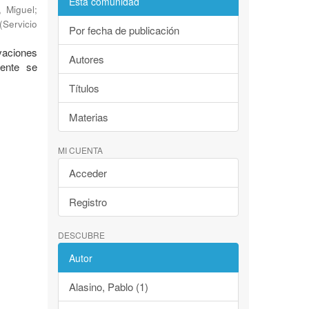
Esta comunidad
, Miguel
;
(
Servicio
Por fecha de publicación
evaciones
Autores
mente se
Títulos
Materias
MI CUENTA
Acceder
Registro
DESCUBRE
Autor
Alasino, Pablo (1)