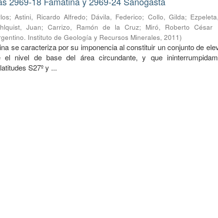
as 2969-18 Famatina y 2969-24 Sañogasta
los
;
Astini, Ricardo Alfredo
;
Dávila, Federico
;
Collo, Gilda
;
Ezpeleta
hlquist, Juan
;
Carrizo, Ramón de la Cruz
;
Miró, Roberto César
gentino. Instituto de Geología y Recursos Minerales
,
2011
)
na se caracteriza por su imponencia al constituir un conjunto de el
 el nivel de base del área circundante, y que ininterrumpida
latitudes S27º y ...