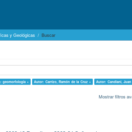
icas y Geológicas
Buscar
a: geomorfología ×
Autor: Carrizo, Ramón de la Cruz ×
Autor: Candiani, Juan
Mostrar filtros 