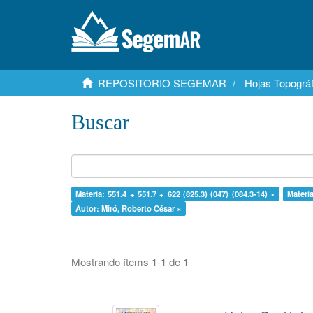
REPOSITORIO SEGEMAR
Hojas Topográf
Buscar
Materia: 551.4 + 551.7 + 622 (825.3) (047) (084.3-14) ×
Materi
Autor: Miró, Roberto César ×
Mostrando ítems 1-1 de 1