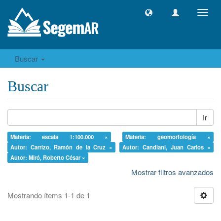
Camb
naveg
Buscar
Buscar
Ir
Materia: escala 1:100.000 ×
Materia: geomorfología ×
Autor: Carrizo, Ramón de la Cruz ×
Autor: Candiani, Juan Carlos ×
Autor: Miró, Roberto César ×
Mostrar filtros avanzados
Mostrando ítems 1-1 de 1