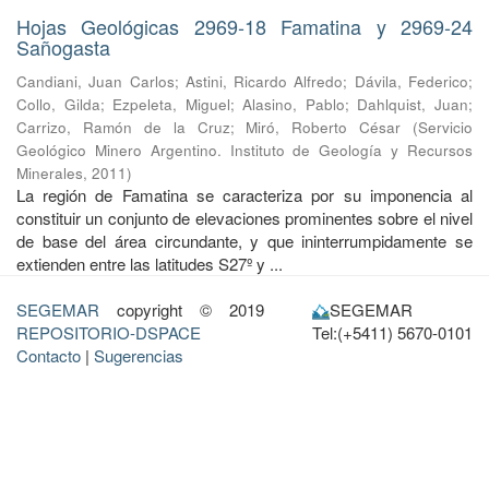
Hojas Geológicas 2969-18 Famatina y 2969-24
Sañogasta
Candiani, Juan Carlos
;
Astini, Ricardo Alfredo
;
Dávila, Federico
;
Collo, Gilda
;
Ezpeleta, Miguel
;
Alasino, Pablo
;
Dahlquist, Juan
;
Carrizo, Ramón de la Cruz
;
Miró, Roberto César
(
Servicio
Geológico Minero Argentino. Instituto de Geología y Recursos
Minerales
,
2011
)
La región de Famatina se caracteriza por su imponencia al
constituir un conjunto de elevaciones prominentes sobre el nivel
de base del área circundante, y que ininterrumpidamente se
extienden entre las latitudes S27º y ...
SEGEMAR
copyright © 2019
SEGEMAR
REPOSITORIO-DSPACE
Tel:(+5411) 5670-0101
Contacto
|
Sugerencias