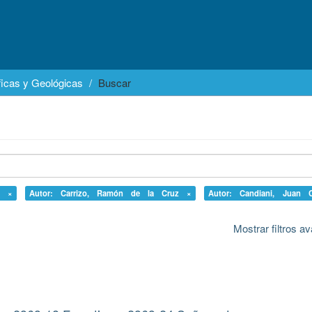
icas y Geológicas
Buscar
a ×
Autor: Carrizo, Ramón de la Cruz ×
Autor: Candiani, Juan 
Mostrar filtros 