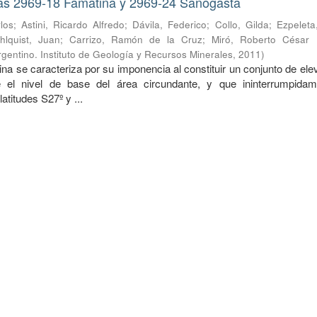
as 2969-18 Famatina y 2969-24 Sañogasta
los
;
Astini, Ricardo Alfredo
;
Dávila, Federico
;
Collo, Gilda
;
Ezpeleta
hlquist, Juan
;
Carrizo, Ramón de la Cruz
;
Miró, Roberto César
gentino. Instituto de Geología y Recursos Minerales
,
2011
)
na se caracteriza por su imponencia al constituir un conjunto de el
 el nivel de base del área circundante, y que ininterrumpida
latitudes S27º y ...