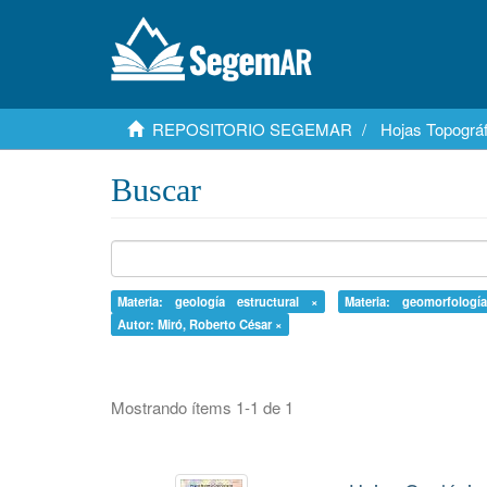
REPOSITORIO SEGEMAR
Hojas Topográf
Buscar
Materia: geología estructural ×
Materia: geomorfologí
Autor: Miró, Roberto César ×
Mostrando ítems 1-1 de 1