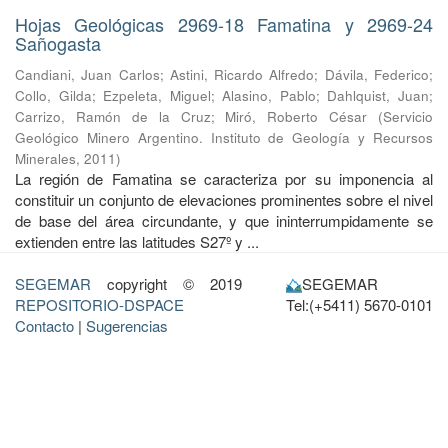
Hojas Geológicas 2969-18 Famatina y 2969-24
Sañogasta
Candiani, Juan Carlos
;
Astini, Ricardo Alfredo
;
Dávila, Federico
;
Collo, Gilda
;
Ezpeleta, Miguel
;
Alasino, Pablo
;
Dahlquist, Juan
;
Carrizo, Ramón de la Cruz
;
Miró, Roberto César
(
Servicio
Geológico Minero Argentino. Instituto de Geología y Recursos
Minerales
,
2011
)
La región de Famatina se caracteriza por su imponencia al
constituir un conjunto de elevaciones prominentes sobre el nivel
de base del área circundante, y que ininterrumpidamente se
extienden entre las latitudes S27º y ...
SEGEMAR
copyright © 2019
SEGEMAR
REPOSITORIO-DSPACE
Tel:(+5411) 5670-0101
Contacto
|
Sugerencias