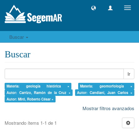
Camb
naveg
Buscar
Buscar
Ir
Materia: geología histórica ×
Materia: geomorfología ×
Autor: Carrizo, Ramón de la Cruz ×
Autor: Candiani, Juan Carlos ×
Autor: Miró, Roberto César ×
Mostrar filtros avanzados
Mostrando ítems 1-1 de 1