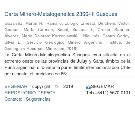
Carta Minero-Metalogenética 2366-III Susques
Gozalvez, Martín R.
;
Ramallo, Eulogio Ernesto
;
Bercheñi, Víctor
;
Godeas, Marta Carmen
;
Segal, Susana J.
;
Crosta, Sabrina
;
Álvarez, María Dolores
;
Korzeniewski, Lidia Inés
;
Castro Godoy,
Silvia E.
(
Servicio Geológico Minero Argentino. Instituto de
Geología y Recursos Minerales
,
2016
)
La Carta Minero-Metalogenética Susques está situada en el
extremo oeste de las provincias de Jujuy y Salta, ámbito de la
Puna argentina, circunscrita por el límite internacional con Chile
por el oeste, el meridiano de 66° ...
SEGEMAR
copyright © 2019
SEGEMAR
REPOSITORIO-DSPACE
Tel:(+5411) 5670-0101
Contacto
|
Sugerencias