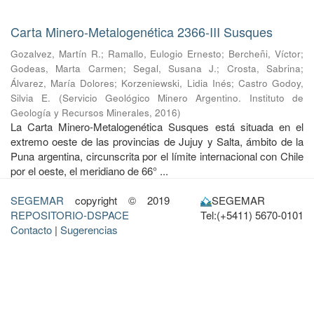
Carta Minero-Metalogenética 2366-III Susques
Gozalvez, Martín R.
;
Ramallo, Eulogio Ernesto
;
Bercheñi, Víctor
;
Godeas, Marta Carmen
;
Segal, Susana J.
;
Crosta, Sabrina
;
Álvarez, María Dolores
;
Korzeniewski, Lidia Inés
;
Castro Godoy,
Silvia E.
(
Servicio Geológico Minero Argentino. Instituto de
Geología y Recursos Minerales
,
2016
)
La Carta Minero-Metalogenética Susques está situada en el
extremo oeste de las provincias de Jujuy y Salta, ámbito de la
Puna argentina, circunscrita por el límite internacional con Chile
por el oeste, el meridiano de 66° ...
SEGEMAR
copyright © 2019
SEGEMAR
REPOSITORIO-DSPACE
Tel:(+5411) 5670-0101
Contacto
|
Sugerencias