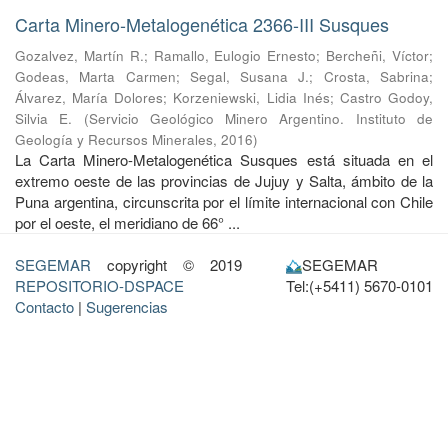
Carta Minero-Metalogenética 2366-III Susques
Gozalvez, Martín R.
;
Ramallo, Eulogio Ernesto
;
Bercheñi, Víctor
;
Godeas, Marta Carmen
;
Segal, Susana J.
;
Crosta, Sabrina
;
Álvarez, María Dolores
;
Korzeniewski, Lidia Inés
;
Castro Godoy,
Silvia E.
(
Servicio Geológico Minero Argentino. Instituto de
Geología y Recursos Minerales
,
2016
)
La Carta Minero-Metalogenética Susques está situada en el
extremo oeste de las provincias de Jujuy y Salta, ámbito de la
Puna argentina, circunscrita por el límite internacional con Chile
por el oeste, el meridiano de 66° ...
SEGEMAR
copyright © 2019
SEGEMAR
REPOSITORIO-DSPACE
Tel:(+5411) 5670-0101
Contacto
|
Sugerencias