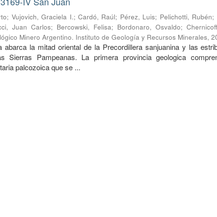
 3169-IV San Juan
rto
;
Vujovich, Graciela I.
;
Cardó, Raúl
;
Pérez, Luis
;
Pelichotti, Rubén
;
cci, Juan Carlos
;
Bercowski, Felisa
;
Bordonaro, Osvaldo
;
Chernicof
lógico Minero Argentino. Instituto de Geología y Recursos Minerales
,
2
 abarca la mitad oriental de la Precordillera sanjuanina y las estr
las Sierras Pampeanas. La primera provincia geologica compr
ria palcozoica que se ...