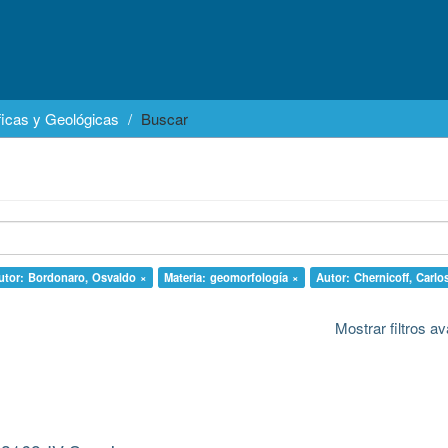
icas y Geológicas
Buscar
utor: Bordonaro, Osvaldo ×
Materia: geomorfología ×
Autor: Chernicoff, Carlo
Mostrar filtros 