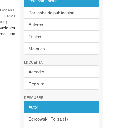
Esta comunidad
Godeas,
Por fecha de publicación
f, Carlos
000
)
Autores
ibaciones
endc una
Títulos
Materias
MI CUENTA
Acceder
Registro
DESCUBRE
Autor
Bercowski, Felisa (1)