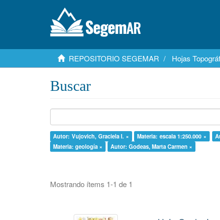
REPOSITORIO SEGEMAR
Hojas Topográf
Buscar
Autor: Vujovich, Graciela I. ×
Materia: escala 1:250.000 ×
A
Materia: geología ×
Autor: Godeas, Marta Carmen ×
Mostrando ítems 1-1 de 1