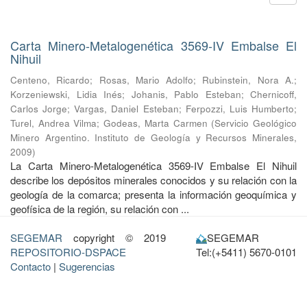
Carta Minero-Metalogenética 3569-IV Embalse El
Nihuil
Centeno, Ricardo
;
Rosas, Mario Adolfo
;
Rubinstein, Nora A.
;
Korzeniewski, Lidia Inés
;
Johanis, Pablo Esteban
;
Chernicoff,
Carlos Jorge
;
Vargas, Daniel Esteban
;
Ferpozzi, Luis Humberto
;
Turel, Andrea Vilma
;
Godeas, Marta Carmen
(
Servicio Geológico
Minero Argentino. Instituto de Geología y Recursos Minerales
,
2009
)
La Carta Minero-Metalogenética 3569-IV Embalse El Nihuil
describe los depósitos minerales conocidos y su relación con la
geología de la comarca; presenta la información geoquímica y
geofísica de la región, su relación con ...
SEGEMAR
copyright © 2019
SEGEMAR
REPOSITORIO-DSPACE
Tel:(+5411) 5670-0101
Contacto
|
Sugerencias