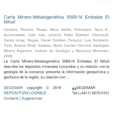
Carta Minero-Metalogenética 3569-IV Embalse El
Nihuil
Centeno, Ricardo
;
Rosas, Mario Adolfo
;
Rubinstein, Nora A.
;
Korzeniewski, Lidia Inés
;
Johanis, Pablo Esteban
;
Chernicoff,
Carlos Jorge
;
Vargas, Daniel Esteban
;
Ferpozzi, Luis Humberto
;
Turel, Andrea Vilma
;
Godeas, Marta Carmen
(
Servicio Geológico
Minero Argentino. Instituto de Geología y Recursos Minerales
,
2009
)
La Carta Minero-Metalogenética 3569-IV Embalse El Nihuil
describe los depósitos minerales conocidos y su relación con la
geología de la comarca; presenta la información geoquímica y
geofísica de la región, su relación con ...
SEGEMAR
copyright © 2019
SEGEMAR
REPOSITORIO-DSPACE
Tel:(+5411) 5670-0101
Contacto
|
Sugerencias