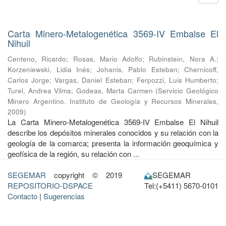
Carta Minero-Metalogenética 3569-IV Embalse El
Nihuil
Centeno, Ricardo
;
Rosas, Mario Adolfo
;
Rubinstein, Nora A.
;
Korzeniewski, Lidia Inés
;
Johanis, Pablo Esteban
;
Chernicoff,
Carlos Jorge
;
Vargas, Daniel Esteban
;
Ferpozzi, Luis Humberto
;
Turel, Andrea Vilma
;
Godeas, Marta Carmen
(
Servicio Geológico
Minero Argentino. Instituto de Geología y Recursos Minerales
,
2009
)
La Carta Minero-Metalogenética 3569-IV Embalse El Nihuil
describe los depósitos minerales conocidos y su relación con la
geología de la comarca; presenta la información geoquímica y
geofísica de la región, su relación con ...
SEGEMAR
copyright © 2019
SEGEMAR
REPOSITORIO-DSPACE
Tel:(+5411) 5670-0101
Contacto
|
Sugerencias