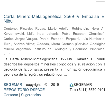
Carta Minero-Metalogenética 3569-IV Embalse El
Nihuil
Centeno, Ricardo
;
Rosas, Mario Adolfo
;
Rubinstein, Nora A.
;
Korzeniewski, Lidia Inés
;
Johanis, Pablo Esteban
;
Chernicoff,
Carlos Jorge
;
Vargas, Daniel Esteban
;
Ferpozzi, Luis Humberto
;
Turel, Andrea Vilma
;
Godeas, Marta Carmen
(
Servicio Geológico
Minero Argentino. Instituto de Geología y Recursos Minerales
,
2009
)
La Carta Minero-Metalogenética 3569-IV Embalse El Nihuil
describe los depósitos minerales conocidos y su relación con la
geología de la comarca; presenta la información geoquímica y
geofísica de la región, su relación con ...
SEGEMAR
copyright © 2019
SEGEMAR
REPOSITORIO-DSPACE
Tel:(+5411) 5670-0101
Contacto
|
Sugerencias