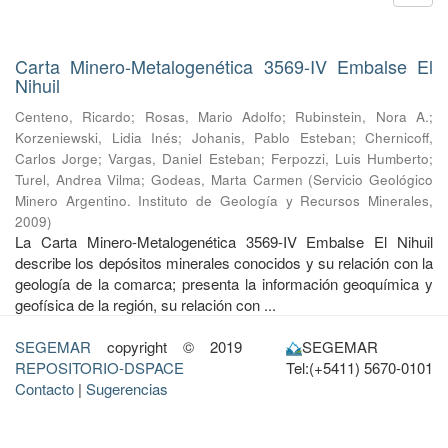
Carta Minero-Metalogenética 3569-IV Embalse El
Nihuil
Centeno, Ricardo
;
Rosas, Mario Adolfo
;
Rubinstein, Nora A.
;
Korzeniewski, Lidia Inés
;
Johanis, Pablo Esteban
;
Chernicoff,
Carlos Jorge
;
Vargas, Daniel Esteban
;
Ferpozzi, Luis Humberto
;
Turel, Andrea Vilma
;
Godeas, Marta Carmen
(
Servicio Geológico
Minero Argentino. Instituto de Geología y Recursos Minerales
,
2009
)
La Carta Minero-Metalogenética 3569-IV Embalse El Nihuil
describe los depósitos minerales conocidos y su relación con la
geología de la comarca; presenta la información geoquímica y
geofísica de la región, su relación con ...
SEGEMAR
copyright © 2019
SEGEMAR
REPOSITORIO-DSPACE
Tel:(+5411) 5670-0101
Contacto
|
Sugerencias