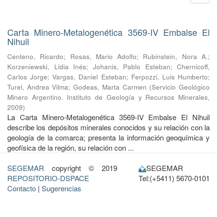
Carta Minero-Metalogenética 3569-IV Embalse El
Nihuil
Centeno, Ricardo
;
Rosas, Mario Adolfo
;
Rubinstein, Nora A.
;
Korzeniewski, Lidia Inés
;
Johanis, Pablo Esteban
;
Chernicoff,
Carlos Jorge
;
Vargas, Daniel Esteban
;
Ferpozzi, Luis Humberto
;
Turel, Andrea Vilma
;
Godeas, Marta Carmen
(
Servicio Geológico
Minero Argentino. Instituto de Geología y Recursos Minerales
,
2009
)
La Carta Minero-Metalogenética 3569-IV Embalse El Nihuil
describe los depósitos minerales conocidos y su relación con la
geología de la comarca; presenta la información geoquímica y
geofísica de la región, su relación con ...
SEGEMAR
copyright © 2019
SEGEMAR
REPOSITORIO-DSPACE
Tel:(+5411) 5670-0101
Contacto
|
Sugerencias