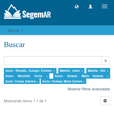
Camb
naveg
Buscar
Buscar
Ir
Autor: Ramallo, Eulogio Ernesto ×
Materia: cobre ×
Materia: litio ×
Autor: Bercheñi, Víctor ×
Autor: Álvarez, María Dolores ×
Autor: Crosta, Sabrina ×
Autor: Godeas, Marta Carmen ×
Mostrar filtros avanzados
Mostrando ítems 1-1 de 1