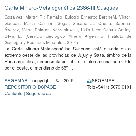
Carta Minero-Metalogenética 2366-III Susques
Gozalvez, Martín R.
;
Ramallo, Eulogio Ernesto
;
Bercheñi, Víctor
;
Godeas, Marta Carmen
;
Segal, Susana J.
;
Crosta, Sabrina
;
Álvarez, María Dolores
;
Korzeniewski, Lidia Inés
;
Castro Godoy,
Silvia E.
(
Servicio Geológico Minero Argentino. Instituto de
Geología y Recursos Minerales
,
2016
)
La Carta Minero-Metalogenética Susques está situada en el
extremo oeste de las provincias de Jujuy y Salta, ámbito de la
Puna argentina, circunscrita por el límite internacional con Chile
por el oeste, el meridiano de 66° ...
SEGEMAR
copyright © 2019
SEGEMAR
REPOSITORIO-DSPACE
Tel:(+5411) 5670-0101
Contacto
|
Sugerencias