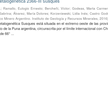
etalogenética 2366-III Susques
.
;
Ramallo, Eulogio Ernesto
;
Bercheñi, Víctor
;
Godeas, Marta Carme
Sabrina
;
Álvarez, María Dolores
;
Korzeniewski, Lidia Inés
;
Castro Godo
co Minero Argentino. Instituto de Geología y Recursos Minerales
,
2016
talogenética Susques está situada en el extremo oeste de las provi
o de la Puna argentina, circunscrita por el límite internacional con Chi
de 66° ...