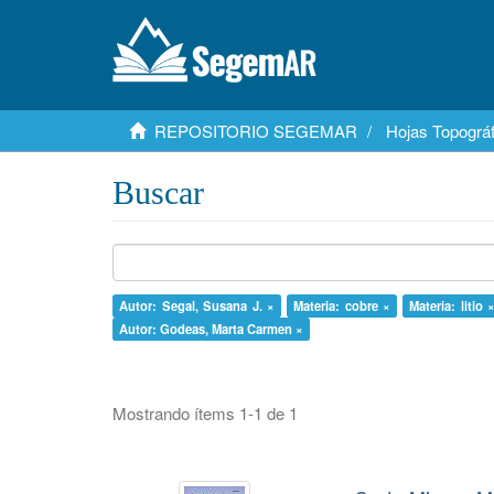
REPOSITORIO SEGEMAR
Hojas Topográf
Buscar
Autor: Segal, Susana J. ×
Materia: cobre ×
Materia: litio 
Autor: Godeas, Marta Carmen ×
Mostrando ítems 1-1 de 1