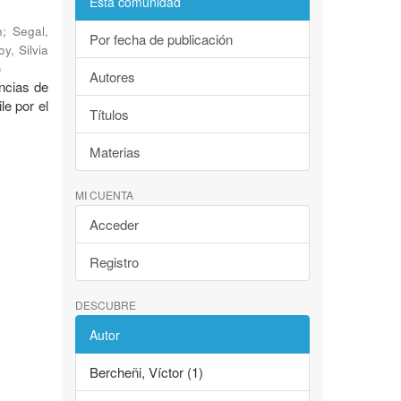
Esta comunidad
n
;
Segal,
Por fecha de publicación
y, Silvia
)
Autores
ncias de
le por el
Títulos
Materias
MI CUENTA
Acceder
Registro
DESCUBRE
Autor
Bercheñi, Víctor (1)