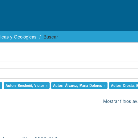
icas y Geológicas
Buscar
×
Autor: Bercheñi, Víctor ×
Autor: Álvarez, María Dolores ×
Autor: Crosta, 
Mostrar filtros 