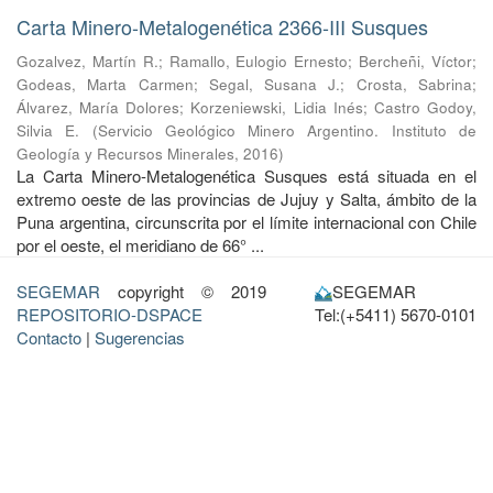
Carta Minero-Metalogenética 2366-III Susques
Gozalvez, Martín R.
;
Ramallo, Eulogio Ernesto
;
Bercheñi, Víctor
;
Godeas, Marta Carmen
;
Segal, Susana J.
;
Crosta, Sabrina
;
Álvarez, María Dolores
;
Korzeniewski, Lidia Inés
;
Castro Godoy,
Silvia E.
(
Servicio Geológico Minero Argentino. Instituto de
Geología y Recursos Minerales
,
2016
)
La Carta Minero-Metalogenética Susques está situada en el
extremo oeste de las provincias de Jujuy y Salta, ámbito de la
Puna argentina, circunscrita por el límite internacional con Chile
por el oeste, el meridiano de 66° ...
SEGEMAR
copyright © 2019
SEGEMAR
REPOSITORIO-DSPACE
Tel:(+5411) 5670-0101
Contacto
|
Sugerencias