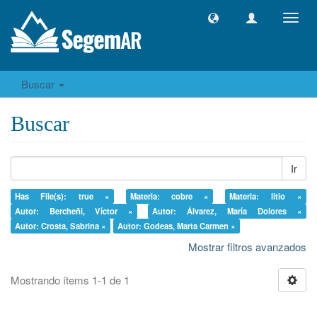
Camb
naveg
Buscar
Buscar
Ir
Has File(s): true ×
Materia: cobre ×
Materia: litio ×
Autor: Bercheñi, Víctor ×
Autor: Álvarez, María Dolores ×
Autor: Crosta, Sabrina ×
Autor: Godeas, Marta Carmen ×
Mostrar filtros avanzados
Mostrando ítems 1-1 de 1