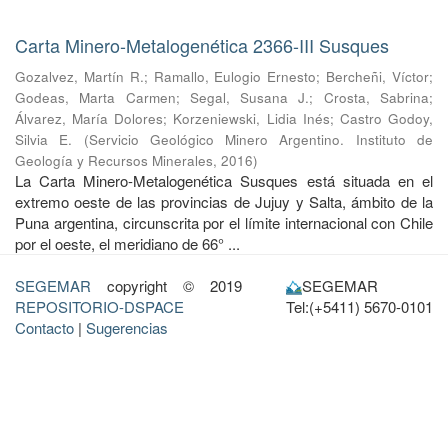
Carta Minero-Metalogenética 2366-III Susques
Gozalvez, Martín R.
;
Ramallo, Eulogio Ernesto
;
Bercheñi, Víctor
;
Godeas, Marta Carmen
;
Segal, Susana J.
;
Crosta, Sabrina
;
Álvarez, María Dolores
;
Korzeniewski, Lidia Inés
;
Castro Godoy,
Silvia E.
(
Servicio Geológico Minero Argentino. Instituto de
Geología y Recursos Minerales
,
2016
)
La Carta Minero-Metalogenética Susques está situada en el
extremo oeste de las provincias de Jujuy y Salta, ámbito de la
Puna argentina, circunscrita por el límite internacional con Chile
por el oeste, el meridiano de 66° ...
SEGEMAR
copyright © 2019
SEGEMAR
REPOSITORIO-DSPACE
Tel:(+5411) 5670-0101
Contacto
|
Sugerencias