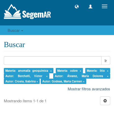
Camb
naveg
Buscar
Buscar
Ir
Materia: anomalía geoquímica ×
Materia: cobre ×
Materia: litio ×
Autor: Bercheñi, Víctor ×
Autor: Álvarez, María Dolores ×
Autor: Crosta, Sabrina ×
Autor: Godeas, Marta Carmen ×
Mostrar filtros avanzados
Mostrando ítems 1-1 de 1