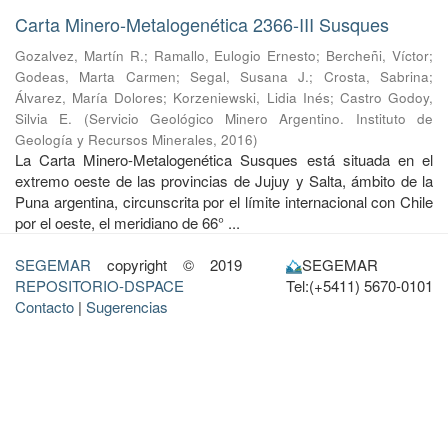
Carta Minero-Metalogenética 2366-III Susques
Gozalvez, Martín R.
;
Ramallo, Eulogio Ernesto
;
Bercheñi, Víctor
;
Godeas, Marta Carmen
;
Segal, Susana J.
;
Crosta, Sabrina
;
Álvarez, María Dolores
;
Korzeniewski, Lidia Inés
;
Castro Godoy,
Silvia E.
(
Servicio Geológico Minero Argentino. Instituto de
Geología y Recursos Minerales
,
2016
)
La Carta Minero-Metalogenética Susques está situada en el
extremo oeste de las provincias de Jujuy y Salta, ámbito de la
Puna argentina, circunscrita por el límite internacional con Chile
por el oeste, el meridiano de 66° ...
SEGEMAR
copyright © 2019
SEGEMAR
REPOSITORIO-DSPACE
Tel:(+5411) 5670-0101
Contacto
|
Sugerencias