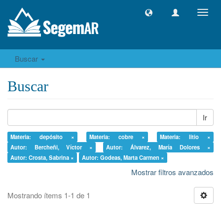
Camb
naveg
Buscar
Buscar
Ir
Materia: depósito ×
Materia: cobre ×
Materia: litio ×
Autor: Bercheñi, Víctor ×
Autor: Álvarez, María Dolores ×
Autor: Crosta, Sabrina ×
Autor: Godeas, Marta Carmen ×
Mostrar filtros avanzados
Mostrando ítems 1-1 de 1