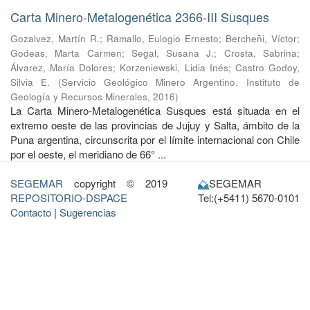
Carta Minero-Metalogenética 2366-III Susques
Gozalvez, Martín R.
;
Ramallo, Eulogio Ernesto
;
Bercheñi, Víctor
;
Godeas, Marta Carmen
;
Segal, Susana J.
;
Crosta, Sabrina
;
Álvarez, María Dolores
;
Korzeniewski, Lidia Inés
;
Castro Godoy,
Silvia E.
(
Servicio Geológico Minero Argentino. Instituto de
Geología y Recursos Minerales
,
2016
)
La Carta Minero-Metalogenética Susques está situada en el
extremo oeste de las provincias de Jujuy y Salta, ámbito de la
Puna argentina, circunscrita por el límite internacional con Chile
por el oeste, el meridiano de 66° ...
SEGEMAR
copyright © 2019
SEGEMAR
REPOSITORIO-DSPACE
Tel:(+5411) 5670-0101
Contacto
|
Sugerencias