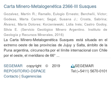
Carta Minero-Metalogenética 2366-III Susques
Gozalvez, Martín R.
;
Ramallo, Eulogio Ernesto
;
Bercheñi, Víctor
;
Godeas, Marta Carmen
;
Segal, Susana J.
;
Crosta, Sabrina
;
Álvarez, María Dolores
;
Korzeniewski, Lidia Inés
;
Castro Godoy,
Silvia E.
(
Servicio Geológico Minero Argentino. Instituto de
Geología y Recursos Minerales
,
2016
)
La Carta Minero-Metalogenética Susques está situada en el
extremo oeste de las provincias de Jujuy y Salta, ámbito de la
Puna argentina, circunscrita por el límite internacional con Chile
por el oeste, el meridiano de 66° ...
SEGEMAR
copyright © 2019
SEGEMAR
REPOSITORIO-DSPACE
Tel:(+5411) 5670-0101
Contacto
|
Sugerencias