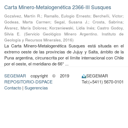
Carta Minero-Metalogenética 2366-III Susques
Gozalvez, Martín R.
;
Ramallo, Eulogio Ernesto
;
Bercheñi, Víctor
;
Godeas, Marta Carmen
;
Segal, Susana J.
;
Crosta, Sabrina
;
Álvarez, María Dolores
;
Korzeniewski, Lidia Inés
;
Castro Godoy,
Silvia E.
(
Servicio Geológico Minero Argentino. Instituto de
Geología y Recursos Minerales
,
2016
)
La Carta Minero-Metalogenética Susques está situada en el
extremo oeste de las provincias de Jujuy y Salta, ámbito de la
Puna argentina, circunscrita por el límite internacional con Chile
por el oeste, el meridiano de 66° ...
SEGEMAR
copyright © 2019
SEGEMAR
REPOSITORIO-DSPACE
Tel:(+5411) 5670-0101
Contacto
|
Sugerencias