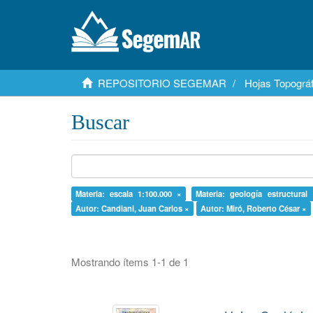
REPOSITORIO SEGEMAR
Hojas Topográf
Buscar
Materia: escala 1:100.000 ×
Materia: geología estructural
Autor: Candiani, Juan Carlos ×
Autor: Miró, Roberto César ×
Mostrando ítems 1-1 de 1