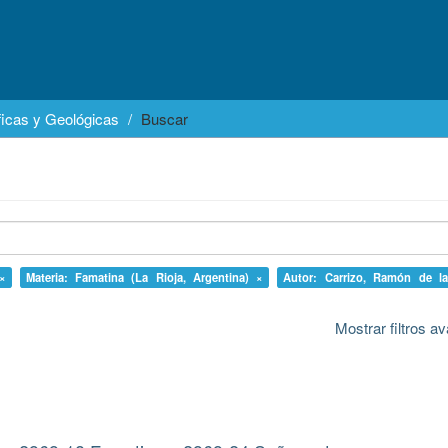
icas y Geológicas
Buscar
 ×
Materia: Famatina (La Rioja, Argentina) ×
Autor: Carrizo, Ramón de l
Mostrar filtros 