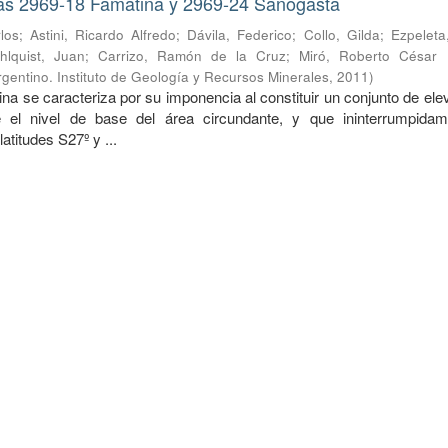
as 2969-18 Famatina y 2969-24 Sañogasta
los
;
Astini, Ricardo Alfredo
;
Dávila, Federico
;
Collo, Gilda
;
Ezpeleta
hlquist, Juan
;
Carrizo, Ramón de la Cruz
;
Miró, Roberto César
gentino. Instituto de Geología y Recursos Minerales
,
2011
)
na se caracteriza por su imponencia al constituir un conjunto de el
 el nivel de base del área circundante, y que ininterrumpida
latitudes S27º y ...