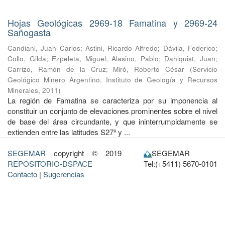
Hojas Geológicas 2969-18 Famatina y 2969-24
Sañogasta
Candiani, Juan Carlos
;
Astini, Ricardo Alfredo
;
Dávila, Federico
;
Collo, Gilda
;
Ezpeleta, Miguel
;
Alasino, Pablo
;
Dahlquist, Juan
;
Carrizo, Ramón de la Cruz
;
Miró, Roberto César
(
Servicio
Geológico Minero Argentino. Instituto de Geología y Recursos
Minerales
,
2011
)
La región de Famatina se caracteriza por su imponencia al
constituir un conjunto de elevaciones prominentes sobre el nivel
de base del área circundante, y que ininterrumpidamente se
extienden entre las latitudes S27º y ...
SEGEMAR
copyright © 2019
SEGEMAR
REPOSITORIO-DSPACE
Tel:(+5411) 5670-0101
Contacto
|
Sugerencias