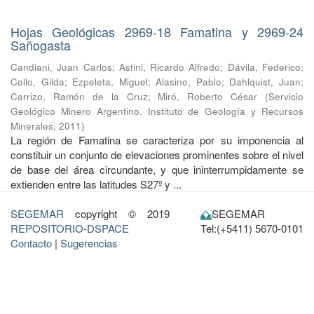
Hojas Geológicas 2969-18 Famatina y 2969-24
Sañogasta
Candiani, Juan Carlos
;
Astini, Ricardo Alfredo
;
Dávila, Federico
;
Collo, Gilda
;
Ezpeleta, Miguel
;
Alasino, Pablo
;
Dahlquist, Juan
;
Carrizo, Ramón de la Cruz
;
Miró, Roberto César
(
Servicio
Geológico Minero Argentino. Instituto de Geología y Recursos
Minerales
,
2011
)
La región de Famatina se caracteriza por su imponencia al
constituir un conjunto de elevaciones prominentes sobre el nivel
de base del área circundante, y que ininterrumpidamente se
extienden entre las latitudes S27º y ...
SEGEMAR
copyright © 2019
SEGEMAR
REPOSITORIO-DSPACE
Tel:(+5411) 5670-0101
Contacto
|
Sugerencias