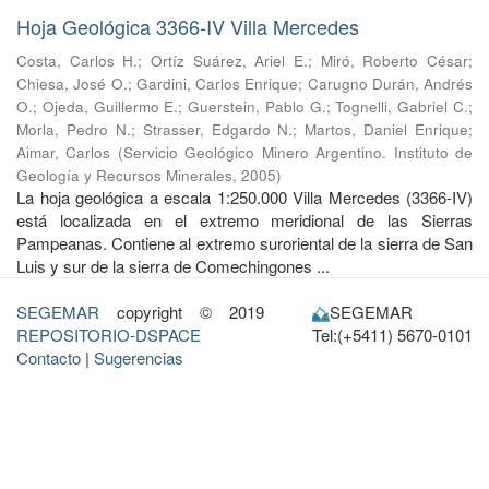
Hoja Geológica 3366-IV Villa Mercedes
Costa, Carlos H.
;
Ortíz Suárez, Ariel E.
;
Miró, Roberto César
;
Chiesa, José O.
;
Gardini, Carlos Enrique
;
Carugno Durán, Andrés
O.
;
Ojeda, Guillermo E.
;
Guerstein, Pablo G.
;
Tognelli, Gabriel C.
;
Morla, Pedro N.
;
Strasser, Edgardo N.
;
Martos, Daniel Enrique
;
Aimar, Carlos
(
Servicio Geológico Minero Argentino. Instituto de
Geología y Recursos Minerales
,
2005
)
La hoja geológica a escala 1:250.000 Villa Mercedes (3366-IV)
está localizada en el extremo meridional de las Sierras
Pampeanas. Contiene al extremo suroriental de la sierra de San
Luis y sur de la sierra de Comechingones ...
SEGEMAR
copyright © 2019
SEGEMAR
REPOSITORIO-DSPACE
Tel:(+5411) 5670-0101
Contacto
|
Sugerencias