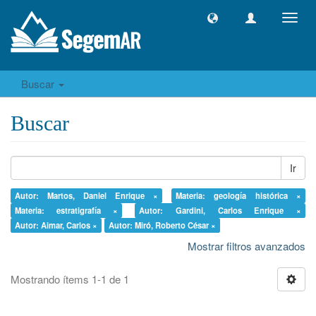
Camb
naveg
Buscar
Buscar
Ir
Autor: Martos, Daniel Enrique ×
Materia: geología histórica ×
Materia: estratigrafía ×
Autor: Gardini, Carlos Enrique ×
Autor: Aimar, Carlos ×
Autor: Miró, Roberto César ×
Mostrar filtros avanzados
Mostrando ítems 1-1 de 1