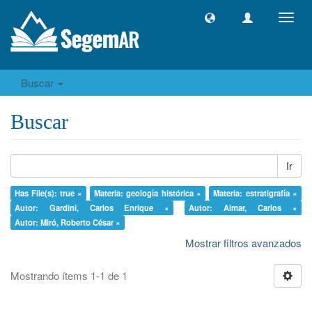
Camb
naveg
Buscar
Buscar
Ir
Has File(s): true ×
Materia: geología histórica ×
Materia: estratigrafía ×
Autor: Gardini, Carlos Enrique ×
Autor: Aimar, Carlos ×
Autor: Miró, Roberto César ×
Mostrar filtros avanzados
Mostrando ítems 1-1 de 1