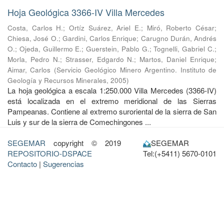
Hoja Geológica 3366-IV Villa Mercedes
Costa, Carlos H.
;
Ortíz Suárez, Ariel E.
;
Miró, Roberto César
;
Chiesa, José O.
;
Gardini, Carlos Enrique
;
Carugno Durán, Andrés
O.
;
Ojeda, Guillermo E.
;
Guerstein, Pablo G.
;
Tognelli, Gabriel C.
;
Morla, Pedro N.
;
Strasser, Edgardo N.
;
Martos, Daniel Enrique
;
Aimar, Carlos
(
Servicio Geológico Minero Argentino. Instituto de
Geología y Recursos Minerales
,
2005
)
La hoja geológica a escala 1:250.000 Villa Mercedes (3366-IV)
está localizada en el extremo meridional de las Sierras
Pampeanas. Contiene al extremo suroriental de la sierra de San
Luis y sur de la sierra de Comechingones ...
SEGEMAR
copyright © 2019
SEGEMAR
REPOSITORIO-DSPACE
Tel:(+5411) 5670-0101
Contacto
|
Sugerencias