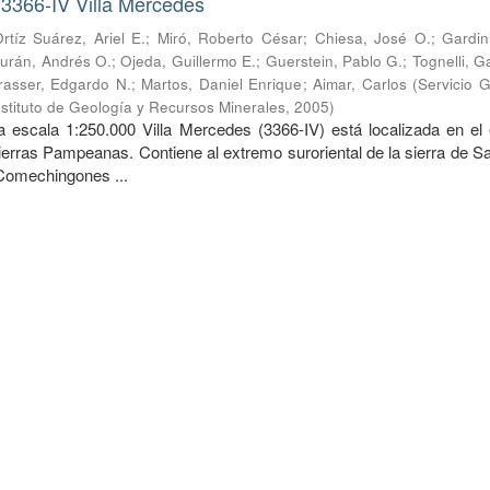
 3366-IV Villa Mercedes
rtíz Suárez, Ariel E.
;
Miró, Roberto César
;
Chiesa, José O.
;
Gardin
urán, Andrés O.
;
Ojeda, Guillermo E.
;
Guerstein, Pablo G.
;
Tognelli, G
rasser, Edgardo N.
;
Martos, Daniel Enrique
;
Aimar, Carlos
(
Servicio 
nstituto de Geología y Recursos Minerales
,
2005
)
a escala 1:250.000 Villa Mercedes (3366-IV) está localizada en el
ierras Pampeanas. Contiene al extremo suroriental de la sierra de S
 Comechingones ...