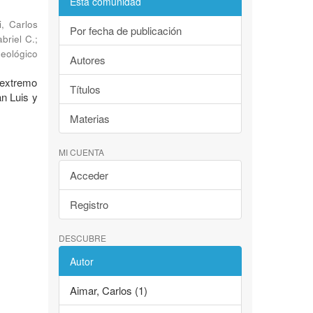
Esta comunidad
i, Carlos
Por fecha de publicación
abriel C.
;
Geológico
Autores
 extremo
Títulos
an Luis y
Materias
MI CUENTA
Acceder
Registro
DESCUBRE
Autor
Aimar, Carlos (1)