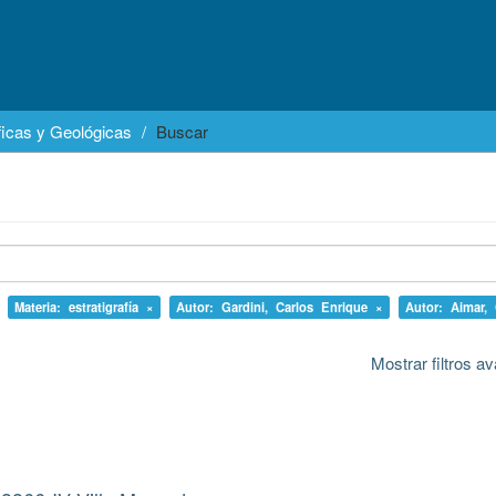
icas y Geológicas
Buscar
Materia: estratigrafía ×
Autor: Gardini, Carlos Enrique ×
Autor: Aimar,
Mostrar filtros 