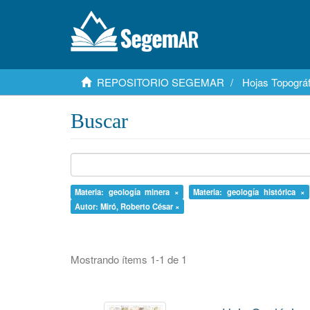
REPOSITORIO SEGEMAR
Hojas Topográf
Buscar
Materia: geología minera ×
Materia: geología histórica ×
Autor: Miró, Roberto César ×
Mostrando ítems 1-1 de 1