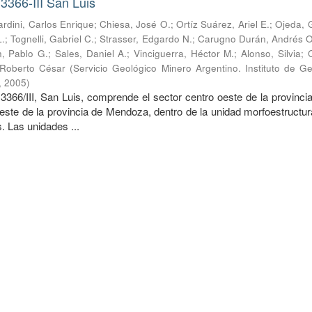
3366-III San Luis
rdini, Carlos Enrique
;
Chiesa, José O.
;
Ortíz Suárez, Ariel E.
;
Ojeda, 
L.
;
Tognelli, Gabriel C.
;
Strasser, Edgardo N.
;
Carugno Durán, Andrés O
n, Pablo G.
;
Sales, Daniel A.
;
Vinciguerra, Héctor M.
;
Alonso, Silvia
;
 Roberto César
(
Servicio Geológico Minero Argentino. Instituto de G
,
2005
)
3366/III, San Luis, comprende el sector centro oeste de la provinci
reste de la provincia de Mendoza, dentro de la unidad morfoestructur
 Las unidades ...