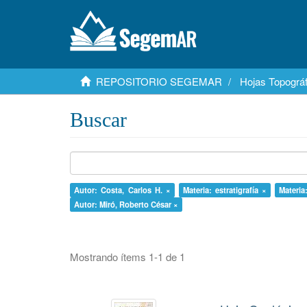
REPOSITORIO SEGEMAR
Hojas Topográf
Buscar
Autor: Costa, Carlos H. ×
Materia: estratigrafía ×
Materia
Autor: Miró, Roberto César ×
Mostrando ítems 1-1 de 1