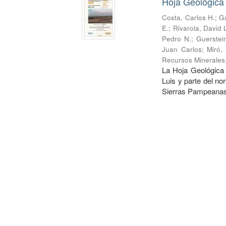
Hoja Geológica 
Costa, Carlos H.
;
Ga
E.
;
Rivarola, David 
Pedro N.
;
Guerstei
Juan Carlos
;
Miró,
Recursos Minerales
La Hoja Geológica 
Luis y parte del no
Sierras Pampeanas.