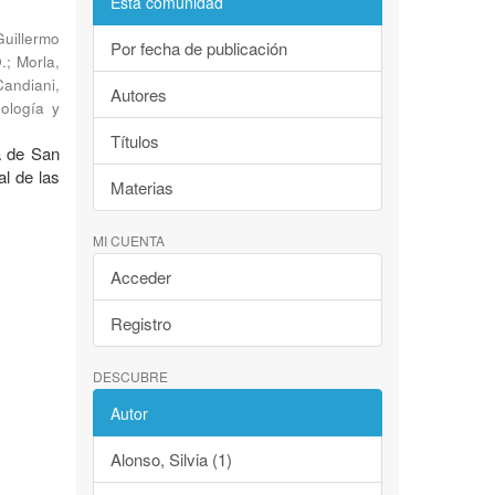
Esta comunidad
Guillermo
Por fecha de publicación
.
;
Morla,
Candiani,
Autores
eología y
Títulos
a de San
al de las
Materias
MI CUENTA
Acceder
Registro
DESCUBRE
Autor
Alonso, Silvia (1)