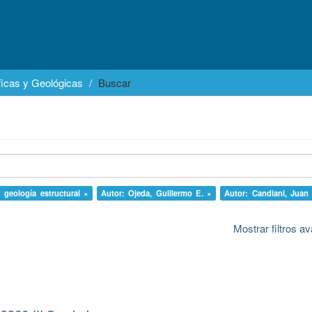
icas y Geológicas
Buscar
: geología estructural ×
Autor: Ojeda, Guillermo E. ×
Autor: Candiani, Juan
Mostrar filtros 